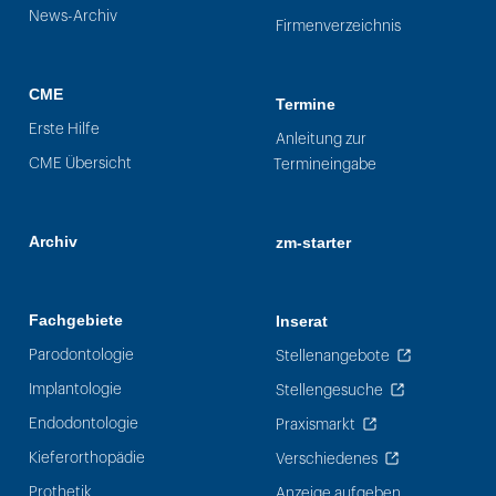
News-Archiv
Firmenverzeichnis
CME
Termine
Erste Hilfe
Anleitung zur
CME Übersicht
Termineingabe
Archiv
zm-starter
Fachgebiete
Inserat
Parodontologie
Stellenangebote
Implantologie
Stellengesuche
Endodontologie
Praxismarkt
Kieferorthopädie
Verschiedenes
Prothetik
Anzeige aufgeben