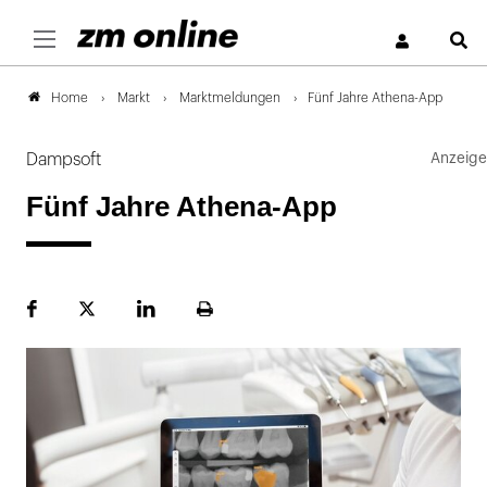
S
Markt
Marktmeldungen
Fünf Jahre Athena-App
Home
Dampsoft
Fünf Jahre Athena-App
Facebook
Plattform
LinekdIn
Seite
X
ausdrucken