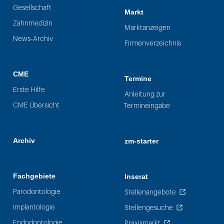
Gesellschaft
Markt
Zahnmedizin
Marktanzeigen
News-Archiv
Firmenverzeichnis
CME
Termine
Erste Hilfe
Anleitung zur
CME Übersicht
Termineingabe
Archiv
zm-starter
Fachgebiete
Inserat
Parodontologie
Stellenangebote
Implantologie
Stellengesuche
Endodontologie
Praxismarkt