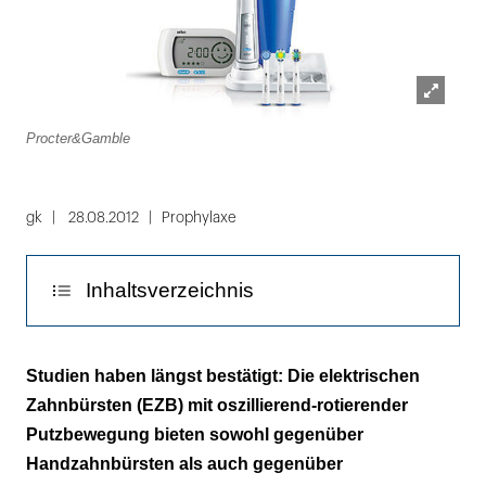
Lightbox
Procter&Gamble
öffnen
gk
28.08.2012
Prophylaxe
Inhaltsverzeichnis
Prophylaxe bei gingivalen und parodontalen
Studien haben längst bestätigt: Die elektrischen
Erkrankungen
Zahnbürsten (EZB) mit oszillierend-rotierender
Putzbewegung bieten sowohl gegenüber
Zahnbürstenaufsätze für verschiedene
Handzahnbürsten als auch gegenüber
Indikationen