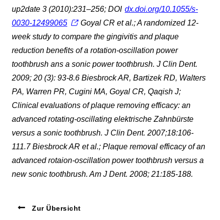
up2date 3 (2010):231–256; DOI
dx.doi.org/10.1055/s-
0030-12499065
Goyal CR et al.; A randomized 12-
week study to compare the gingivitis and plaque
reduction benefits of a rotation-oscillation power
toothbrush ans a sonic power toothbrush. J Clin Dent.
2009; 20 (3): 93-8.6 Biesbrock AR, Bartizek RD, Walters
PA, Warren PR, Cugini MA, Goyal CR, Qaqish J;
Clinical evaluations of plaque removing efficacy: an
advanced rotating-oscillating elektrische Zahnbürste
versus a sonic toothbrush. J Clin Dent. 2007;18:106-
111.7 Biesbrock AR et al.; Plaque removal efficacy of an
advanced rotaion-oscillation power toothbrush versus a
new sonic toothbrush. Am J Dent. 2008; 21:185-188.
Zur Übersicht