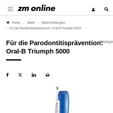
S
Markt
Marktmeldungen
Home
Für die Parodontitisprävention: Oral-B Triumph 5000
Für die Parodontitisprävention:
Oral-B Triumph 5000
Facebook
Plattform
LinekdIn
Seite
X
ausdrucken