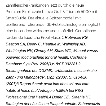
Zahnfleischerkrankungen jetzt durch die neue
Premium-Elektrozahnbürste Oral-B Triumph 5000 mit
SmartGuide. Das aktuelle Spitzenmodell mit
oszillierend-rotierender 3D-Putztechnologie ermöglicht
eine besonders wirksame und zusätzlich Compliance-
1 Robinson PG,
fördernde häusliche Prophylaxe.
Deacon SA, Deery C, Heanue M, Walmsley AD,
Worthington HV, Glenny AM, Shaw WC; Manual versus
powered toothbrushing for oral health. Cochrane
Database Syst Rev. 2005(1);18:CD002281.2
Stellungnahme der DGZMK: „Häusliche mechanische
Zahn- und Mundpflege“. DZZ 9/2007, S. 616-620
(2007)3 Report Sneak peak into dentists’ oral care
habits at home (auf Anfrage erhältlich bei P&G
Professional Oral Health).4 Dörfer CE,. Staehle HJ:
Strategien der häuslichen Plaquekontrolle. Zahnmedizin