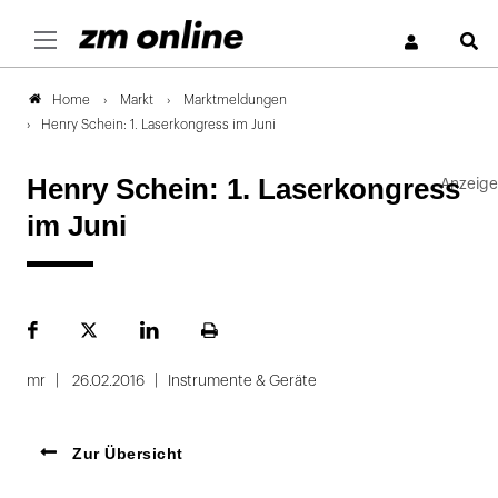
S
Markt
Marktmeldungen
Home
Henry Schein: 1. Laserkongress im Juni
Henry Schein: 1. Laserkongress
im Juni
Facebook
Plattform
LinekdIn
Seite
X
ausdrucken
mr
26.02.2016
Instrumente & Geräte
Zur Übersicht