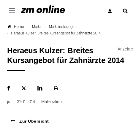
S
Markt
Marktmeldungen
Home
Heraeus Kulzer: Breites Kursangebot für Zahnärzte 2014
Heraeus Kulzer: Breites
Kursangebot für Zahnärzte 2014
Facebook
Plattform
LinekdIn
Seite
X
ausdrucken
js
31.01.2014
Materialien
Zur Übersicht