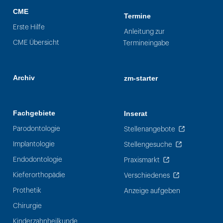
CME
Termine
Erste Hilfe
Anleitung zur
CME Übersicht
Termineingabe
Archiv
zm-starter
Fachgebiete
Inserat
Parodontologie
Stellenangebote
Implantologie
Stellengesuche
Endodontologie
Praxismarkt
Kieferorthopädie
Verschiedenes
Prothetik
Anzeige aufgeben
Chirurgie
Kinderzahnheilkunde