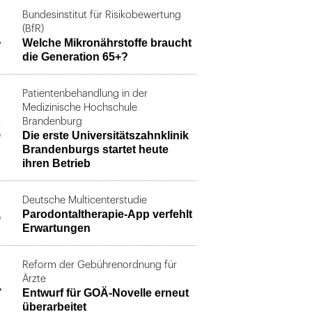
Bundesinstitut für Risikobewertung
1
(BfR)
Welche Mikronährstoffe braucht
die Generation 65+?
Patientenbehandlung in der
Medizinische Hochschule
2
Brandenburg
Die erste Universitätszahnklinik
Brandenburgs startet heute
ihren Betrieb
Deutsche Multicenterstudie
3
Parodontaltherapie-App verfehlt
Erwartungen
Reform der Gebührenordnung für
4
Ärzte
Entwurf für GOÄ-Novelle erneut
überarbeitet