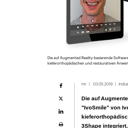
Die auf Augmented Reality basierende Softwarea
kieferorthopädischen und restaurativen Anwe
mr
03.05.2019
Indus
Facebook
Die auf Augmente
Plattform
X
"IvoSmile" von Ivo
LinekdIn
kieferorthopädis
3Shape integrier