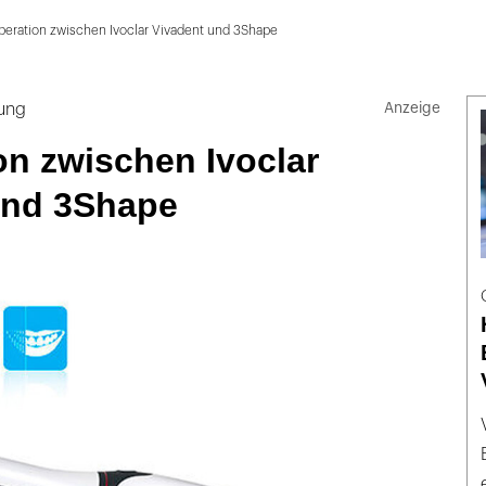
peration zwischen Ivoclar Vivadent und 3Shape
rung
n zwischen Ivoclar
und 3Shape