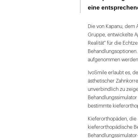
Seite
ausdrucken
eine entspreche
Die von Kapanu, dem A
Gruppe, entwickelte A
Realität" für die Echtz
Behandlungsoptionen. A
aufgenommen werden
IvoSmile erlaubt es, 
ästhetischer Zahnkorre
unverbindlich zu zeig
Behandlungssimulator a
bestimmte kieferorth
Kieferorthopäden, die
kieferorthopädische Be
Behandlungssimulator-