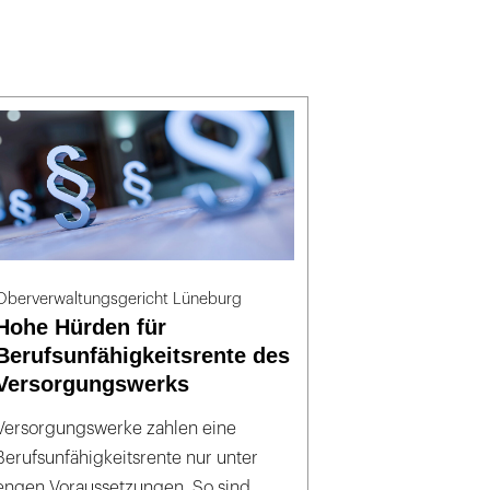
Oberverwaltungsgericht Lüneburg
Hohe Hürden für
Berufsunfähigkeitsrente des
Versorgungswerks
Versorgungswerke zahlen eine
Berufsunfähigkeitsrente nur unter
engen Voraussetzungen. So sind