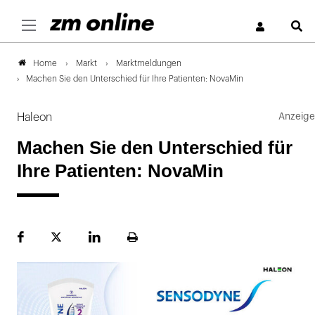
S
Markt
Marktmeldungen
Home
Machen Sie den Unterschied für Ihre Patienten: NovaMin
Haleon
Machen Sie den Unterschied für
Ihre Patienten: NovaMin
Facebook
Plattform
LinekdIn
Seite
X
ausdrucken