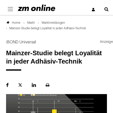
S
Markt
Marktmeldungen
Home
Mainzer-Studie belegt Loyalität in jeder Adhäsiv-Technik
iBOND Universal
Mainzer-Studie belegt Loyalität
in jeder Adhäsiv-Technik
Facebook
Plattform
LinekdIn
Seite
X
ausdrucken