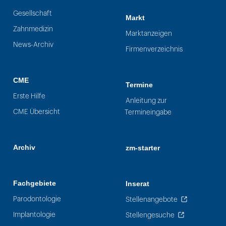
Gesellschaft
Markt
Zahnmedizin
Marktanzeigen
News-Archiv
Firmenverzeichnis
CME
Termine
Erste Hilfe
Anleitung zur
CME Übersicht
Termineingabe
Archiv
zm-starter
Fachgebiete
Inserat
Parodontologie
Stellenangebote
Implantologie
Stellengesuche