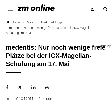
S
Markt
Marktmeldungen
Home
medentis: Nur noch wenige freie Plätze bei der ICX-Magellan-
Schulung am 17. Mai
medentis: Nur noch wenige freie
Plätze bei der ICX-Magellan-
Schulung am 17. Mai
Facebook
Plattform
LinekdIn
Seite
X
ausdrucken
mr
04.04.2014
Prothetik