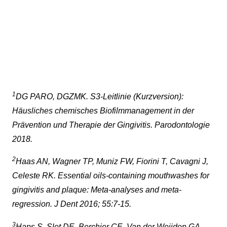
1
DG PARO, DGZMK. S3-Leitlinie (Kurzversion):
Häusliches chemisches Biofilmmanagement in der
Prävention und Therapie der Gingivitis. Parodontologie
2018.
2
Haas AN, Wagner TP, Muniz FW, Fiorini T, Cavagni J,
Celeste RK. Essential oils-containing mouthwashes for
gingivitis and plaque: Meta-analyses and meta-
regression. J Dent 2016; 55:7-15.
3
Haps S, Slot DE, Berchier CE, Van der Weijden GA.