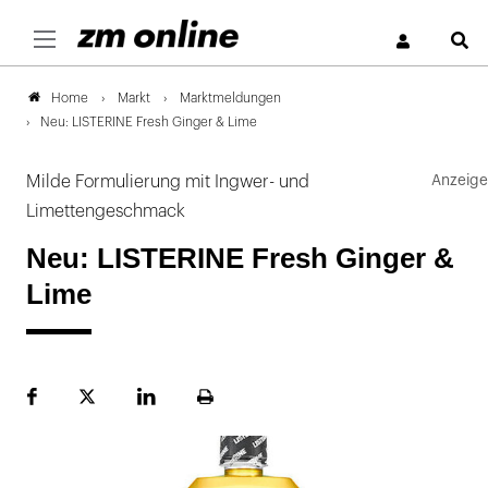
S
Markt
Marktmeldungen
Home
Neu: LISTERINE Fresh Ginger & Lime
Milde Formulierung mit Ingwer- und
Limettengeschmack
Neu: LISTERINE Fresh Ginger &
Lime
Facebook
Plattform
LinekdIn
Seite
X
ausdrucken