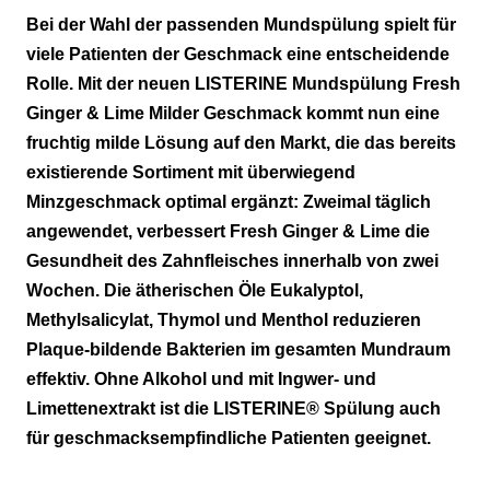
NEU: LISTERINE Fresh Ginger & Lime
Bei der Wahl der passenden Mundspülung spielt für
viele Patienten der Geschmack eine entscheidende
Zusatznutzen antibakterieller
Rolle. Mit der neuen LISTERINE Mundspülung Fresh
Mundspülungen bestätigt
Ginger & Lime Milder Geschmack kommt nun eine
fruchtig milde Lösung auf den Markt, die das bereits
existierende Sortiment mit überwiegend
Minzgeschmack optimal ergänzt: Zweimal täglich
angewendet, verbessert Fresh Ginger & Lime die
Gesundheit des Zahnfleisches innerhalb von zwei
Wochen. Die ätherischen Öle Eukalyptol,
Methylsalicylat, Thymol und Menthol reduzieren
Plaque-bildende Bakterien im gesamten Mundraum
effektiv. Ohne Alkohol und mit Ingwer- und
Limettenextrakt ist die LISTERINE® Spülung auch
für geschmacksempfindliche Patienten geeignet.