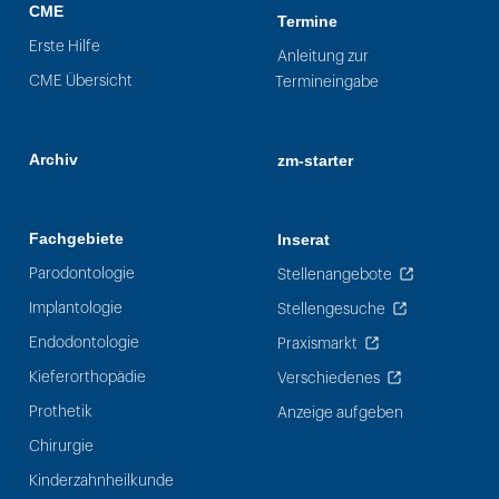
CME
Termine
Erste Hilfe
Anleitung zur
CME Übersicht
Termineingabe
Archiv
zm-starter
Fachgebiete
Inserat
Parodontologie
Stellenangebote
Implantologie
Stellengesuche
Endodontologie
Praxismarkt
Kieferorthopädie
Verschiedenes
Prothetik
Anzeige aufgeben
Chirurgie
Kinderzahnheilkunde