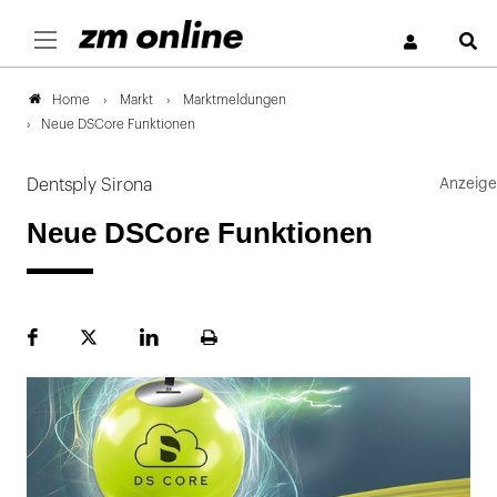
S
Markt
Marktmeldungen
Home
Neue DSCore Funktionen
Dentsply Sirona
Neue DSCore Funktionen
Facebook
Plattform
LinekdIn
Seite
X
ausdrucken