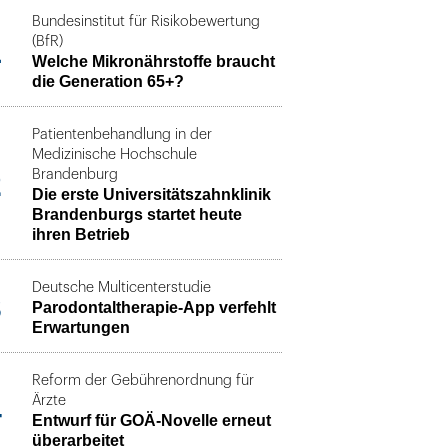
Bundesinstitut für Risikobewertung
1
(BfR)
Welche Mikronährstoffe braucht
die Generation 65+?
Patientenbehandlung in der
Medizinische Hochschule
2
Brandenburg
Die erste Universitätszahnklinik
Brandenburgs startet heute
ihren Betrieb
Deutsche Multicenterstudie
3
Parodontaltherapie-App verfehlt
Erwartungen
Reform der Gebührenordnung für
4
Ärzte
Entwurf für GOÄ-Novelle erneut
überarbeitet