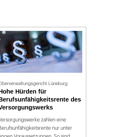
Oberverwaltungsgericht Lüneburg
Hohe Hürden für
Berufsunfähigkeitsrente des
Versorgungswerks
Versorgungswerke zahlen eine
Berufsunfähigkeitsrente nur unter
engen Voraussetzungen. So sind