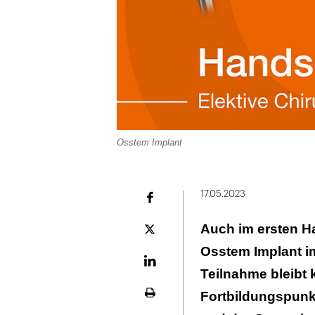
Osstem Implant
17.05.2023
Facebook
Auch im ersten Ha
Plattform
X
Osstem Implant i
LinekdIn
Teilnahme bleibt 
Fortbildungspunkt
Seite
ausdrucken