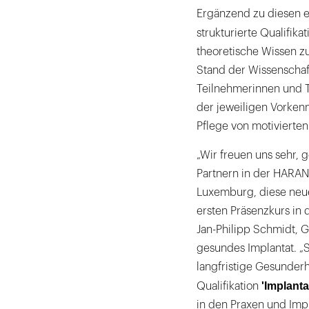
Ergänzend zu diesen et
strukturierte Qualifika
theoretische Wissen z
Stand der Wissenschaft
Teilnehmerinnen und T
der jeweiligen Vorkenn
Pflege von motivierte
„Wir freuen uns sehr,
Partnern in der HARAN
Luxemburg, diese neue
ersten Präsenzkurs in
Jan-Philipp Schmidt, 
gesundes Implantat. „S
langfristige Gesunder
'Implanta
Qualifikation
in den Praxen und Imp