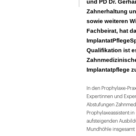
und PD Dr. Gerhar
Zahnerhaltung und
sowie weiteren W
Fachbeirat, hat d
ImplantatPflegeSpe
Qualifikation ist
Zahnmedizinische
Implantatpflege z
In den Prophylaxe-Pra
Expertinnen und Exper
Abstufungen Zahnmedi
Prophylaxeassistent:in
aufsteigenden Ausbild
Mundhöhle insgesamt 