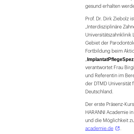
gesund erhalten werde
Prof. Dr. Dirk Ziebolz
„Interdisziplinäre Za
Universitätszahnklinik
Gebiet der Parodontolog
Fortbildung beim Aktio
ImplantatPflegeSpezi
„
verantwortet Frau Birg
und Referentin im Ber
der DTMD Universität f
Deutschland.
Der erste Präsenz-Kur
HARANNI Academie in He
und die Möglichkeit z
academie.de
.