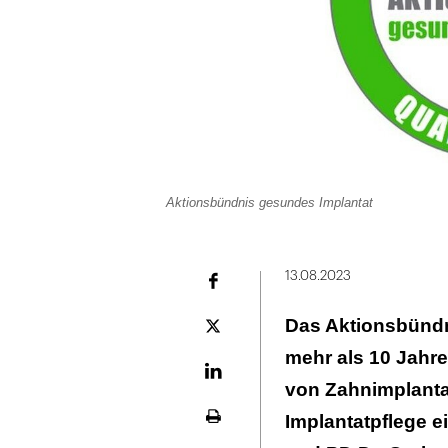
Aktionsbündnis gesundes Implantat
13.08.2023
Facebook
Das Aktionsbündni
Plattform
X
mehr als 10 Jahre
LinekdIn
von Zahnimplanta
Implantatpflege e
Seite
ausdrucken