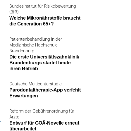
Bundesinstitut für Risikobewertung
1
(BfR)
Welche Mikronährstoffe braucht
die Generation 65+?
Patientenbehandlung in der
Medizinische Hochschule
2
Brandenburg
Die erste Universitätszahnklinik
Brandenburgs startet heute
ihren Betrieb
Deutsche Multicenterstudie
3
Parodontaltherapie-App verfehlt
Erwartungen
Reform der Gebührenordnung für
4
Ärzte
Entwurf für GOÄ-Novelle erneut
überarbeitet