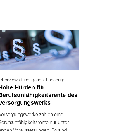
Oberverwaltungsgericht Lüneburg
Hohe Hürden für
Berufsunfähigkeitsrente des
Versorgungswerks
Versorgungswerke zahlen eine
Berufsunfähigkeitsrente nur unter
engen Voraussetzungen. So sind