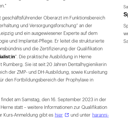
n."
Sa
S
 ist geschäftsführender Oberarzt im Funktionsbereich
hnerhaltung und Versorgungsforschung“ an der
Sp
 Leipzig und ein ausgewiesener Experte auf dem
we
ie und Implantat-Pflege. Er leitet die strukturierte
S
nsbündnis und die Zertifizierung der Qualifikation
alist:in
". Die praktische Ausbildung in Herne
it Rumberg. Sie ist seit 20 Jahren Dentalhygienikerin
eich der ZMP- und DH-Ausbildung, sowie Kursleitung
ür den Fortbildungsbereich der Prophylaxe in
s findet am Samstag, den 16. September 2023 in der
rne statt – weitere Informationen zur Qualifikation
ur Kurs-Anmeldung gibt es
hier
und unter
haranni-