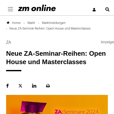
S
Markt
Marktmeldungen
Home
Neue ZA-Seminar-Reihen: Open House und Masterclasses
ZA
Neue ZA-Seminar-Reihen: Open
House und Masterclasses
Facebook
Plattform
LinekdIn
Seite
X
ausdrucken