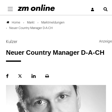
S
Markt
Marktmeldungen
Home
Neuer Country Manager D-A-CH
Kulzer
Neuer Country Manager D-A-CH
Facebook
Plattform
LinekdIn
Seite
X
ausdrucken