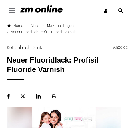
S
Markt
Marktmeldungen
Home
Neuer Fluoridlack: Profisil Fluoride Varnish
Kettenbach Dental
Neuer Fluoridlack: Profisil
Fluoride Varnish
Facebook
Plattform
LinekdIn
Seite
X
ausdrucken