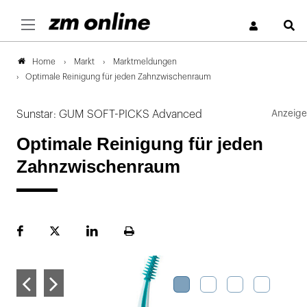
S
Markt
Marktmeldungen
Home
Optimale Reinigung für jeden Zahnzwischenraum
Sunstar: GUM SOFT-PICKS Advanced
Optimale Reinigung für jeden
Zahnzwischenraum
Facebook
Plattform
LinekdIn
Seite
X
ausdrucken