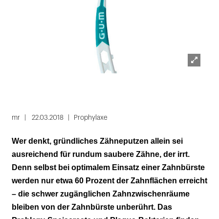
Lightbox
öffnen
Folie
1
mr
22.03.2018
Prophylaxe
von
Wer denkt, gründliches Zähneputzen allein sei
4
ausreichend für rundum saubere Zähne, der irrt.
Denn selbst bei optimalem Einsatz einer Zahnbürste
werden nur etwa 60 Prozent der Zahnflächen erreicht
– die schwer zugänglichen Zahnzwischenräume
bleiben von der Zahnbürste unberührt. Das