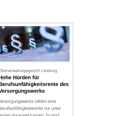
Oberverwaltungsgericht Lüneburg
Hohe Hürden für
Berufsunfähigkeitsrente des
Versorgungswerks
Versorgungswerke zahlen eine
Berufsunfähigkeitsrente nur unter
engen Voraussetzungen. So sind