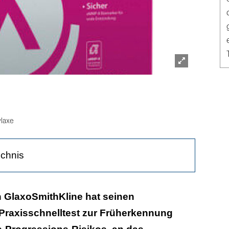
Lightbox
öffnen
laxe
ichnis
e sinnvoll ergänzt
GlaxoSmithKline hat seinen
 Praxisschnelltest zur Früherkennung