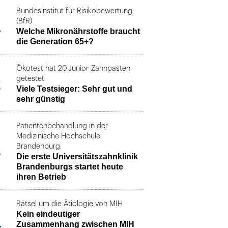
Bundesinstitut für Risikobewertung
1
(BfR)
Welche Mikronährstoffe braucht
die Generation 65+?
Ökotest hat 20 Junior-Zahnpasten
2
getestet
Viele Testsieger: Sehr gut und
sehr günstig
Patientenbehandlung in der
Medizinische Hochschule
3
Brandenburg
Die erste Universitätszahnklinik
Brandenburgs startet heute
ihren Betrieb
Rätsel um die Ätiologie von MIH
Kein eindeutiger
4
Zusammenhang zwischen MIH