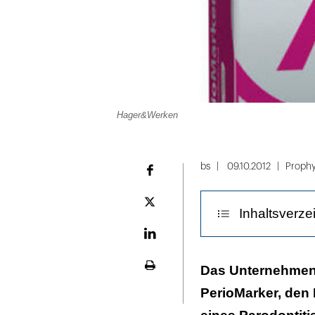
Hager&Werken
bs
09.10.2012
Prophy
Facebook
Plattform
Inhaltsverze
X
LinekdIn
Prophylaxe-Lini
Das Unternehmen 
Seite
ausdrucken
PerioMarker, den