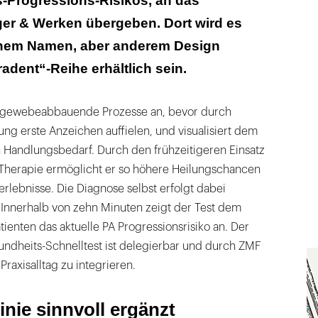
s-Progressions-Risikos, an das
r & Werken übergeben. Dort wird es
ichem Namen, aber anderem Design
adent“-Reihe erhältlich sein.
t gewebeabbauende Prozesse an, bevor durch
g erste Anzeichen auffielen, und visualisiert dem
 Handlungsbedarf. Durch den frühzeitigeren Einsatz
A-Therapie ermöglicht er so höhere Heilungschancen
erlebnisse. Die Diagnose selbst erfolgt dabei
 Innerhalb von zehn Minuten zeigt der Test dem
enten das aktuelle PA Progressionsrisiko an. Der
dheits-Schnelltest ist delegierbar und durch ZMF
raxisalltag zu integrieren.
nie sinnvoll ergänzt