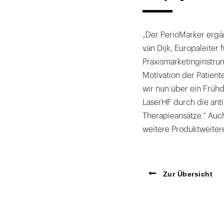
„Der PerioMarker ergän
van Dijk, Europaleiter
Praxismarketinginstru
Motivation der Patient
wir nun über ein Früh
LaserHF durch die ant
Therapieansätze.“ Auc
weitere Produktweiter
Zur Übersicht