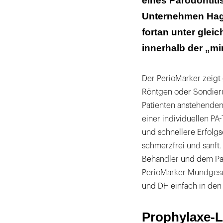
eines Parodontiti
Unternehmen Hage
fortan unter gle
innerhalb der „mir
Der PerioMarker zeig
Röntgen oder Sondierun
Patienten anstehenden
einer individuellen P
und schnellere Erfolgs
schmerzfrei und sanft.
Behandler und dem Pati
PerioMarker Mundgesun
und DH einfach in den P
Prophylaxe-Li