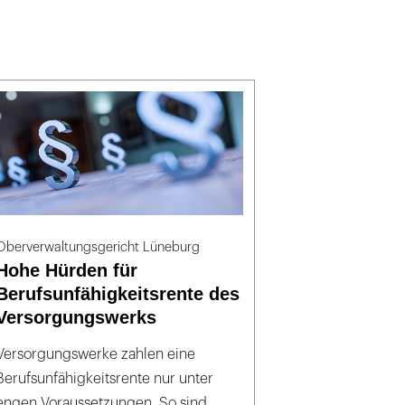
Oberverwaltungsgericht Lüneburg
Hohe Hürden für
Berufsunfähigkeitsrente des
Versorgungswerks
Versorgungswerke zahlen eine
Berufsunfähigkeitsrente nur unter
engen Voraussetzungen. So sind