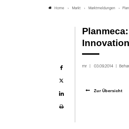
Markt
Marktmeldungen
Pla
Home
Planmeca:
Innovatio
mr
03.09.2014
Beha
Facebook
Plattform
X
Zur Übersicht
LinekdIn
Seite
ausdrucken