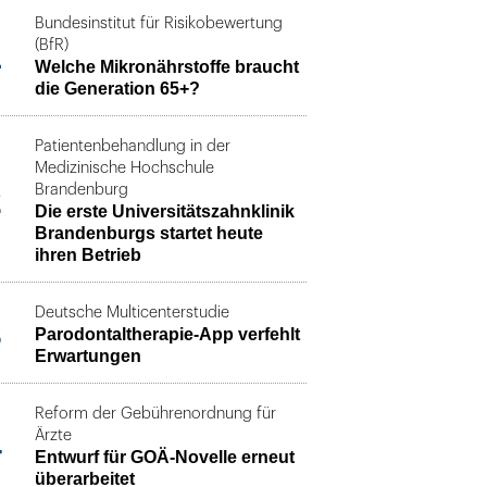
Bundesinstitut für Risikobewertung
1
(BfR)
Welche Mikronährstoffe braucht
die Generation 65+?
Patientenbehandlung in der
Medizinische Hochschule
2
Brandenburg
Die erste Universitätszahnklinik
Brandenburgs startet heute
ihren Betrieb
Deutsche Multicenterstudie
3
Parodontaltherapie-App verfehlt
Erwartungen
Reform der Gebührenordnung für
4
Ärzte
Entwurf für GOÄ-Novelle erneut
überarbeitet