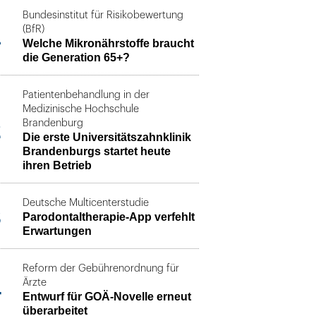
Bundesinstitut für Risikobewertung
1
(BfR)
Welche Mikronährstoffe braucht
die Generation 65+?
Patientenbehandlung in der
Medizinische Hochschule
2
Brandenburg
Die erste Universitätszahnklinik
Brandenburgs startet heute
ihren Betrieb
Deutsche Multicenterstudie
3
Parodontaltherapie-App verfehlt
Erwartungen
Reform der Gebührenordnung für
4
Ärzte
Entwurf für GOÄ-Novelle erneut
überarbeitet