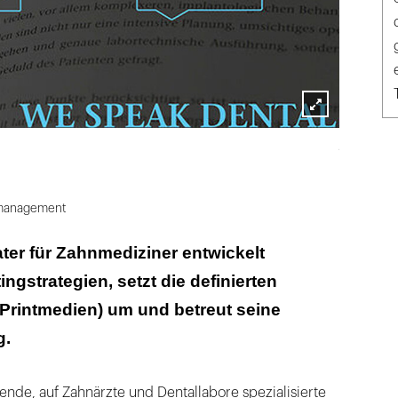
Lightbox
praxiskom 
öffnen
smanagement
ter für Zahnmediziner entwickelt
ngstrategien, setzt die definierten
Printmedien) um und betreut seine
g.
rende, auf Zahnärzte und Dentallabore spezialisierte