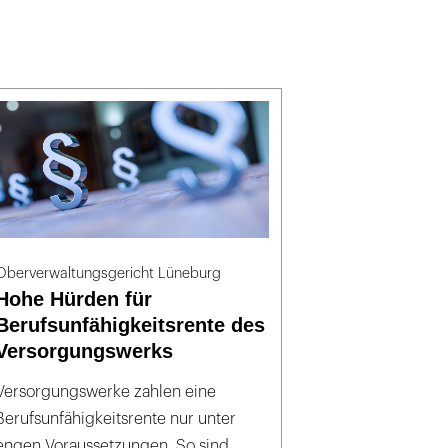
Oberverwaltungsgericht Lüneburg
Hohe Hürden für
Berufsunfähigkeitsrente des
Versorgungswerks
Versorgungswerke zahlen eine
Berufsunfähigkeitsrente nur unter
engen Voraussetzungen. So sind