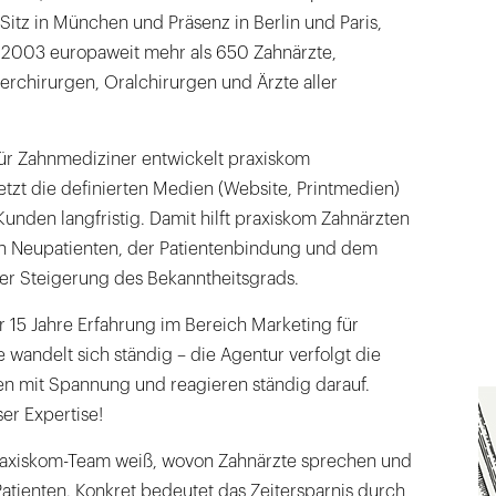
Sitz in München und Präsenz in Berlin und Paris,
t 2003 europaweit mehr als 650 Zahnärzte,
erchirurgen, Oralchirurgen und Ärzte aller
für Zahnmediziner entwickelt praxiskom
etzt die definierten Medien (Website, Printmedien)
unden langfristig. Damit hilft praxiskom Zahnärzten
n Neupatienten, der Patientenbindung und dem
r Steigerung des Bekanntheitsgrads.
 15 Jahre Erfahrung im Bereich Marketing für
 wandelt sich ständig – die Agentur verfolgt die
n mit Spannung und reagieren ständig darauf.
ser Expertise!
raxiskom-Team weiß, wovon Zahnärzte sprechen und
Patienten. Konkret bedeutet das Zeitersparnis durch