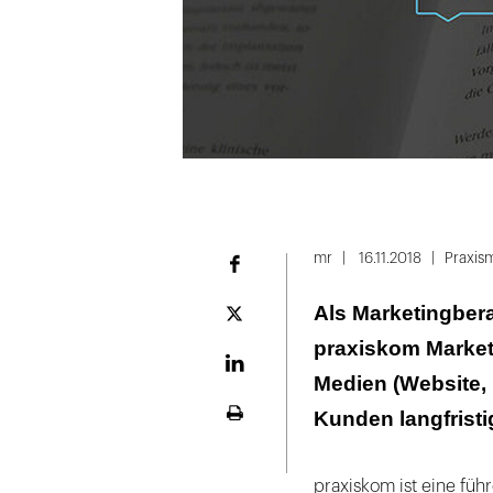
Folie
1
mr
16.11.2018
Praxi
Facebook
von
Als Marketingbera
2
Plattform
X
praxiskom Marketi
LinekdIn
Medien (Website, 
Kunden langfristi
Seite
ausdrucken
praxiskom ist eine füh