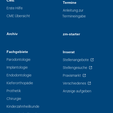
CME
Termine
Erste Hilfe
Anleitung zur
CME Übersicht
Termineingabe
Archiv
zm-starter
Fachgebiete
Inserat
Parodontologie
Stellenangebote
Implantologie
Stellengesuche
Endodontologie
Praxismarkt
Kieferorthopädie
Verschiedenes
Prothetik
Anzeige aufgeben
Chirurgie
Kinderzahnheilkunde