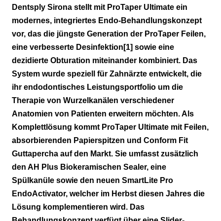
Sichere Aufbereitung
Dentsply Sirona stellt mit ProTaper Ultimate ein
modernes, integriertes Endo-Behandlungskonzept
Effiziente Reinigung
vor, das die jüngste Generation der ProTaper Feilen,
Dichte Obturation
eine verbesserte Desinfektion[1] sowie eine
dezidierte Obturation miteinander kombiniert. Das
Neuer Plan für die Endodontie
System wurde speziell für Zahnärzte entwickelt, die
ihr endodontisches Leistungsportfolio um die
Therapie von Wurzelkanälen verschiedener
Anatomien von Patienten erweitern möchten. Als
Komplettlösung kommt ProTaper Ultimate mit Feilen,
absorbierenden Papierspitzen und Conform Fit
Guttapercha auf den Markt. Sie umfasst zusätzlich
den AH Plus Biokeramischen Sealer, eine
Spülkanüle sowie den neuen SmartLite Pro
EndoActivator, welcher im Herbst diesen Jahres die
Lösung komplementieren wird. Das
Behandlungskonzept verfügt über eine Slider-