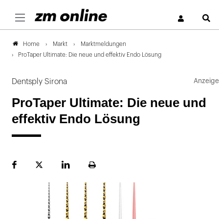
S
Markt
Marktmeldungen
Home
ProTaper Ultimate: Die neue und effektiv Endo Lösung
Dentsply Sirona
ProTaper Ultimate: Die neue und
effektiv Endo Lösung
Facebook
Plattform
LinekdIn
Seite
X
ausdrucken