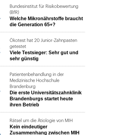
Bundesinstitut für Risikobewertung
1
(BfR)
Welche Mikronährstoffe braucht
die Generation 65+?
Ökotest hat 20 Junior-Zahnpasten
2
getestet
Viele Testsieger: Sehr gut und
sehr günstig
Patientenbehandlung in der
Medizinische Hochschule
3
Brandenburg
Die erste Universitätszahnklinik
Brandenburgs startet heute
ihren Betrieb
Rätsel um die Ätiologie von MIH
Kein eindeutiger
4
Zusammenhang zwischen MIH