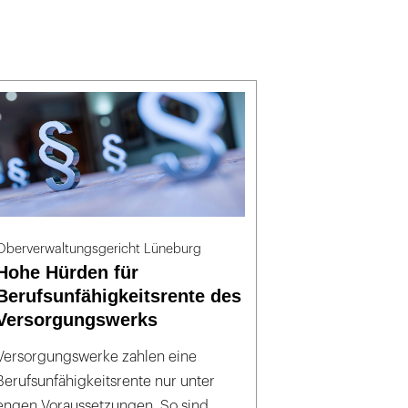
Oberverwaltungsgericht Lüneburg
Hohe Hürden für
Berufsunfähigkeitsrente des
Versorgungswerks
Versorgungswerke zahlen eine
Berufsunfähigkeitsrente nur unter
engen Voraussetzungen. So sind