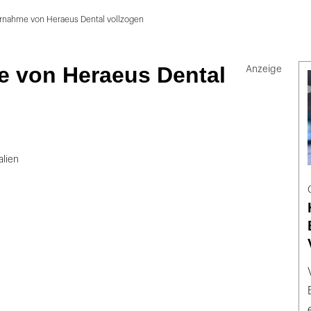
rnahme von Heraeus Dental vollzogen
 von Heraeus Dental
alien