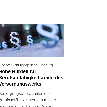
Oberverwaltungsgericht Lüneburg
Hohe Hürden für
Berufsunfähigkeitsrente des
Versorgungswerks
Versorgungswerke zahlen eine
Berufsunfähigkeitsrente nur unter
engen Voraussetzungen. So sind