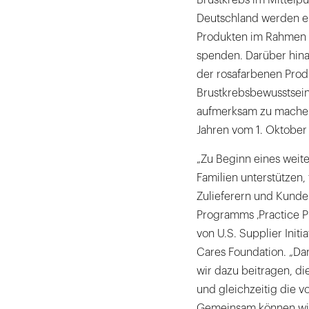
Brustkrebs im Mittelp
Deutschland werden ei
Produkten im Rahmen 
spenden. Darüber hin
der rosafarbenen Prod
Brustkrebsbewusstsei
aufmerksam zu machen
Jahren vom 1. Oktober
„Zu Beginn eines weite
Familien unterstützen,
Zulieferern und Kund
Programms ‚Practice Pi
von U.S. Supplier Init
Cares Foundation. „Dan
wir dazu beitragen, d
und gleichzeitig die 
Gemeinsam können wir 