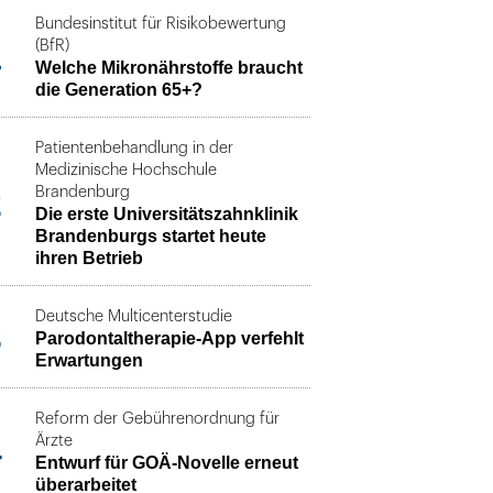
Bundesinstitut für Risikobewertung
1
(BfR)
Welche Mikronährstoffe braucht
die Generation 65+?
Patientenbehandlung in der
Medizinische Hochschule
2
Brandenburg
Die erste Universitätszahnklinik
Brandenburgs startet heute
ihren Betrieb
Deutsche Multicenterstudie
3
Parodontaltherapie-App verfehlt
Erwartungen
Reform der Gebührenordnung für
4
Ärzte
Entwurf für GOÄ-Novelle erneut
überarbeitet