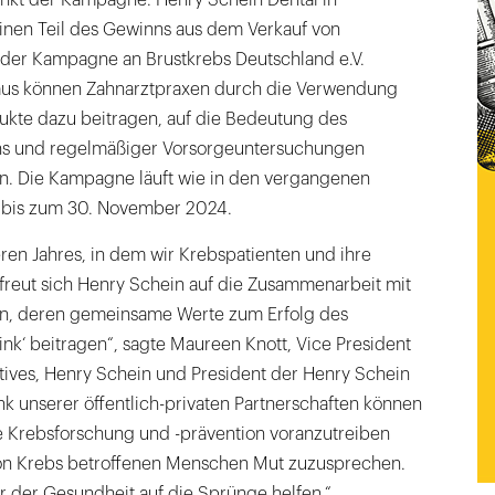
unkt der Kampagne. Henry Schein Dental in
nen Teil des Gewinns aus dem Verkauf von
der Kampagne an Brustkrebs Deutschland e.V.
aus können Zahnarztpraxen durch die Verwendung
ukte dazu beitragen, auf die Bedeutung des
ns und regelmäßiger Vorsorgeuntersuchungen
. Die Kampagne läuft wie in den vergangenen
 bis zum 30. November 2024.
ren Jahres, in dem wir Krebspatienten und ihre
 freut sich Henry Schein auf die Zusammenarbeit mit
en, deren gemeinsame Werte zum Erfolg des
nk‘ beitragen“, sagte Maureen Knott, Vice President
iatives, Henry Schein und President der Henry Schein
k unserer öffentlich-privaten Partnerschaften können
ie Krebsforschung und -prävention voranzutreiben
von Krebs betroffenen Menschen Mut zuzusprechen.
der Gesundheit auf die Sprünge helfen.“