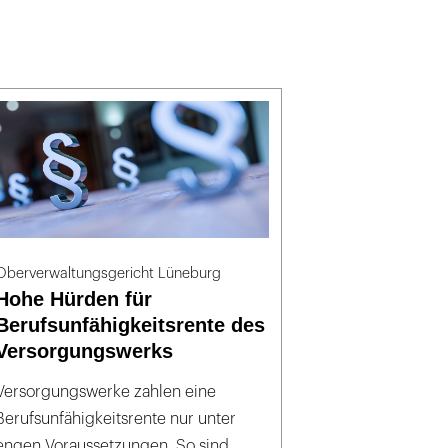
Oberverwaltungsgericht Lüneburg
Hohe Hürden für
Berufsunfähigkeitsrente des
Versorgungswerks
Versorgungswerke zahlen eine
Berufsunfähigkeitsrente nur unter
engen Voraussetzungen. So sind