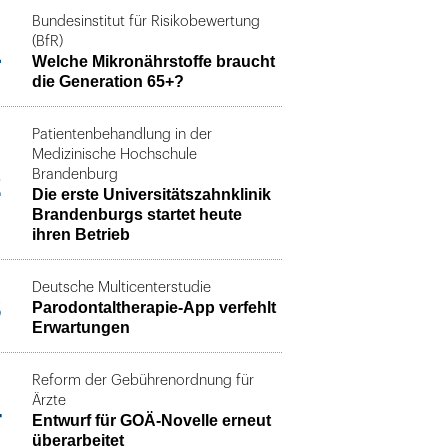
Bundesinstitut für Risikobewertung
1
(BfR)
Welche Mikronährstoffe braucht
die Generation 65+?
Patientenbehandlung in der
Medizinische Hochschule
2
Brandenburg
Die erste Universitätszahnklinik
Brandenburgs startet heute
ihren Betrieb
Deutsche Multicenterstudie
3
Parodontaltherapie-App verfehlt
Erwartungen
Reform der Gebührenordnung für
4
Ärzte
Entwurf für GOÄ-Novelle erneut
überarbeitet