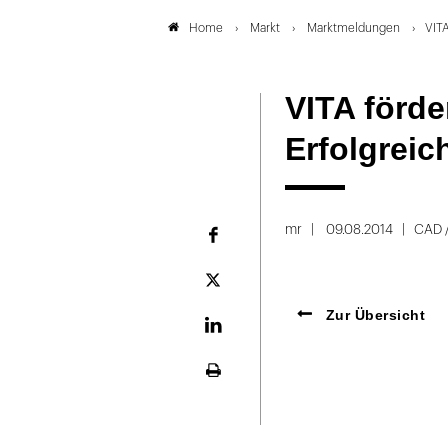
Markt
Marktmeldungen
VITA
Home
VITA förde
Erfolgrei
mr
09.08.2014
CAD 
Facebook
Plattform
X
Zur Übersicht
LinekdIn
Seite
ausdrucken