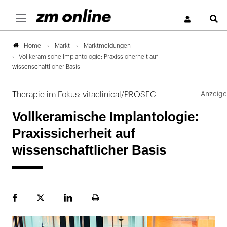
S
Markt
Marktmeldungen
Home
Vollkeramische Implantologie: Praxissicherheit auf
wissenschaftlicher Basis
Therapie im Fokus: vitaclinical/PROSEC
Vollkeramische Implantologie:
Praxissicherheit auf
wissenschaftlicher Basis
Facebook
Plattform
LinekdIn
Seite
X
ausdrucken