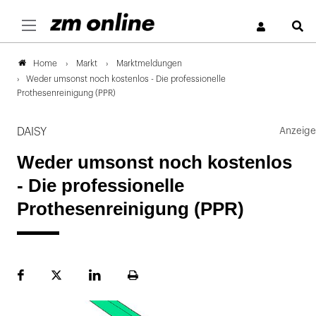
S
Markt
Marktmeldungen
Home
Weder umsonst noch kostenlos - Die professionelle
Prothesenreinigung (PPR)
DAISY
Weder umsonst noch kostenlos
- Die professionelle
Prothesenreinigung (PPR)
Facebook
Plattform
LinekdIn
Seite
X
ausdrucken