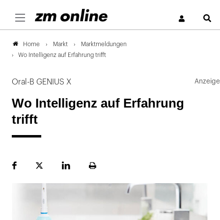
S
Markt
Marktmeldungen
Home
Wo Intelligenz auf Erfahrung trifft
Oral-B GENIUS X
Wo Intelligenz auf Erfahrung
trifft
Facebook
Plattform
LinekdIn
Seite
X
ausdrucken