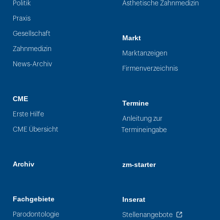
Politik
Ästhetische Zahnmedizin
Praxis
Gesellschaft
Markt
Zahnmedizin
Marktanzeigen
News-Archiv
Firmenverzeichnis
CME
Termine
Erste Hilfe
Anleitung zur
CME Übersicht
Termineingabe
Archiv
zm-starter
Fachgebiete
Inserat
Parodontologie
Stellenangebote