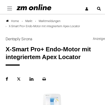
S
Markt
Marktmeldungen
Home
X-Smart Pro+ Endo-Motor mit integriertem Apex Locator
Dentsply Sirona
X-Smart Pro+ Endo-Motor mit
integriertem Apex Locator
Facebook
Plattform
LinekdIn
Seite
X
ausdrucken