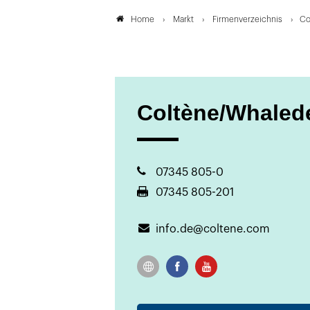
Markt
Firmenverzeichnis
Co
Home
Coltène/Whaled
07345 805-0
07345 805-201
info.de@coltene.com
Zur
Facebook
YouTube
Website