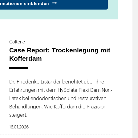
ormationen einblenden
ezialist
rendes Unternehmen für die Entwicklung,
medizinischer Verbrauchsgüter und Kleingeräte.
Coltene
tes Produktprogramm an, welches sechs
Case Report: Trockenlegung mit
nahezu alle zahnärztlichen Behandlungen.
Kofferdam
m beinhaltet die Wurzelkanalaufbereitung mit
ration sowie Wurzelstiftsysteme. Das nächste
m Zeichen der restaurativen Füllungstherapie.
Dr. Friederike Listander berichtet über ihre
ische und definitive Füllungsmaterialien sowie
Erfahrungen mit dem HySolate Flexi Dam Non-
slampen. Ein weiterer Hauptbereich stellt die
Latex bei endodontischen und restaurativen
 umfangreiches Spektrum an kondensations- und
Behandlungen. Wie Kofferdam die Präzision
en. Zusätzlich komplettieren die Segmente
steigert.
rolle und rotierende Instrumente das Programm.
16.01.2026