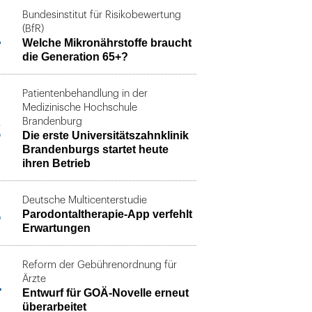
Bundesinstitut für Risikobewertung
1
(BfR)
Welche Mikronährstoffe braucht
die Generation 65+?
Patientenbehandlung in der
Medizinische Hochschule
2
Brandenburg
Die erste Universitätszahnklinik
Brandenburgs startet heute
ihren Betrieb
Deutsche Multicenterstudie
3
Parodontaltherapie-App verfehlt
Erwartungen
Reform der Gebührenordnung für
4
Ärzte
Entwurf für GOÄ-Novelle erneut
überarbeitet