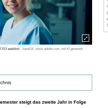
Lightbox
InputUX_stock.adobe.com_mit KI generiert
.153 weiblich.
öffnen
ichnis
 wieder mehr deutsche Studierende
semester steigt das zweite Jahr in Folge
n