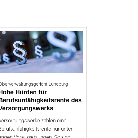
Oberverwaltungsgericht Lüneburg
Hohe Hürden für
Berufsunfähigkeitsrente des
Versorgungswerks
Versorgungswerke zahlen eine
Berufsunfähigkeitsrente nur unter
engen Voraussetzungen. So sind