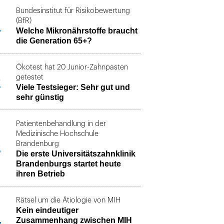
Bundesinstitut für Risikobewertung
1
(BfR)
Welche Mikronährstoffe braucht
die Generation 65+?
Ökotest hat 20 Junior-Zahnpasten
2
getestet
Viele Testsieger: Sehr gut und
sehr günstig
Patientenbehandlung in der
Medizinische Hochschule
3
Brandenburg
Die erste Universitätszahnklinik
Brandenburgs startet heute
ihren Betrieb
Rätsel um die Ätiologie von MIH
Kein eindeutiger
4
Zusammenhang zwischen MIH