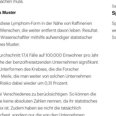
 machen muss.
Sa
S
s Muster
b diese Lymphom-Form in der Nähe von Raffinerien
Sp
i Menschen, die weiter entfernt davon leben. Resultat:
we
 Wissenschaftler mithilfe aufwendiger statistischer
S
es Muster.
urchschnitt 17,4 Fälle auf 100.000 Einwohner pro Jahr
ähe der benzolfreisetzenden Unternehmen signifikant
e Unterformen des Krebses, die die Forscher
e Meile, die man weiter von solchen Unternehmen
s Risiko dabei wieder um 0,31 Prozent.
ei Verschiedenes zu berücksichtigen. So können die
e keine absoluten Zahlen nennen, da ihr statistisches
 ist. Zudem haben sie nicht die tatsächlich
erfasst, sondern nur die von den Unternehmen