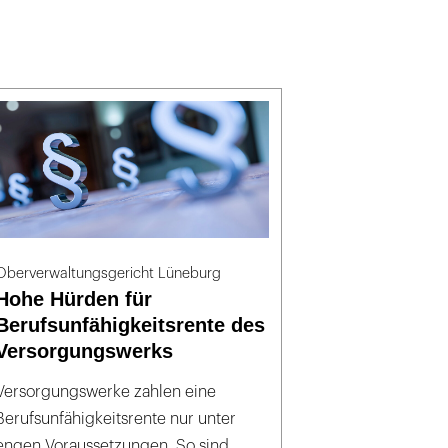
Oberverwaltungsgericht Lüneburg
Hohe Hürden für
Berufsunfähigkeitsrente des
Versorgungswerks
Versorgungswerke zahlen eine
Berufsunfähigkeitsrente nur unter
engen Voraussetzungen. So sind