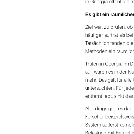
in Georgia öffentlich
Es gibt ein räumliche
Ziel war, zu prüfen, o
häufiger auftrat als be
Tatsächlich fanden die
Methoden ein räumlich
Traten in Georgia im D
auf, waren es in der N
mehr. Das galt für all
untersuchten. Für jed
entfernt lebt, sinkt da
Allerdings gibt es dab
Forscher beispielsweis
System äußerst komplex
Belastung mit Benzol 