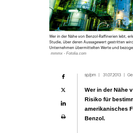
Wer in der Nähe von Benzol-Raffinerien lebt, 
Studie, über deren Aussagewert gestritten wird
Unternehmen übermittelten Werte und bezogen 
mmmx - Fotolia.com
sp/pm
31.07.2013
Ges
Facebook
Wer in der Nähe vo
Plattform
X
Risiko für bestimm
LinekdIn
amerikanisches F
Benzol.
Seite
ausdrucken