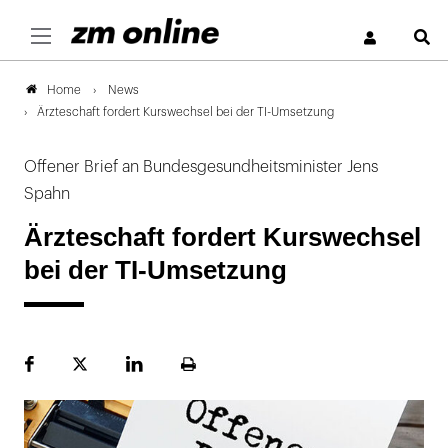
S
News
Home
Ärzteschaft fordert Kurswechsel bei der TI-Umsetzung
Offener Brief an Bundesgesundheitsminister Jens
Spahn
Ärzteschaft fordert Kurswechsel
bei der TI-Umsetzung
Facebook
Plattform
LinekdIn
Seite
X
ausdrucken