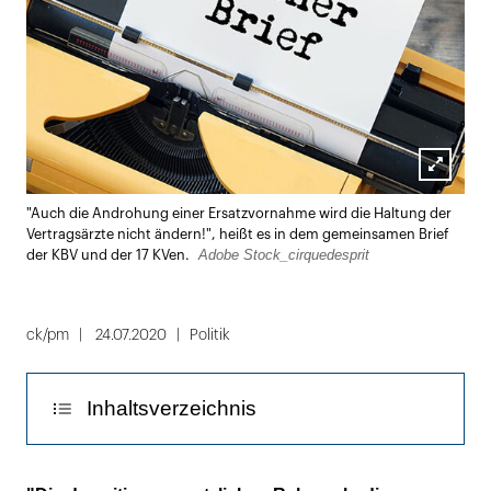
Lightbox
"Auch die Androhung einer Ersatzvornahme wird die Haltung der
öffnen
Vertragsärzte nicht ändern!", heißt es in dem gemeinsamen Brief
Adobe Stock_cirquedesprit
der KBV und der 17 KVen.
ck/pm
24.07.2020
Politik
Inhaltsverzeichnis
TI: Kein Mehrwert und zu kurze Fristen