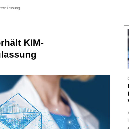
eterzulassung
rhält KIM-
ulassung