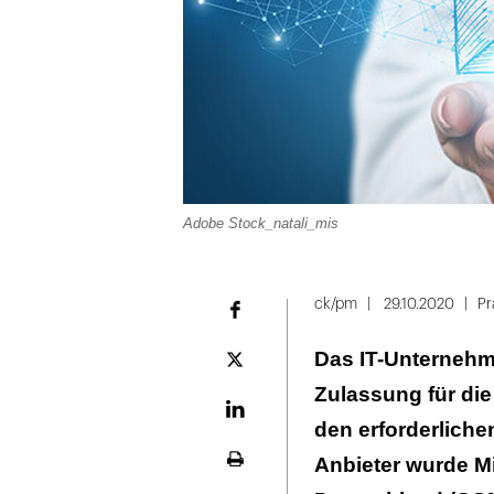
Adobe Stock_natali_mis
ck/pm
29.10.2020
Pr
Facebook
Das IT-Unternehm
Plattform
X
Zulassung für di
LinekdIn
den erforderliche
Anbieter wurde M
Seite
ausdrucken