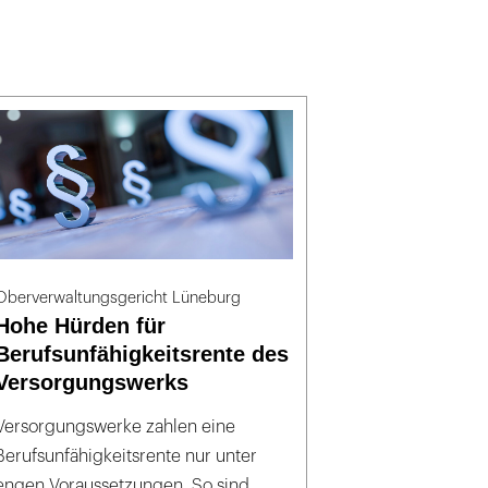
Oberverwaltungsgericht Lüneburg
Hohe Hürden für
Berufsunfähigkeitsrente des
Versorgungswerks
Versorgungswerke zahlen eine
Berufsunfähigkeitsrente nur unter
engen Voraussetzungen. So sind