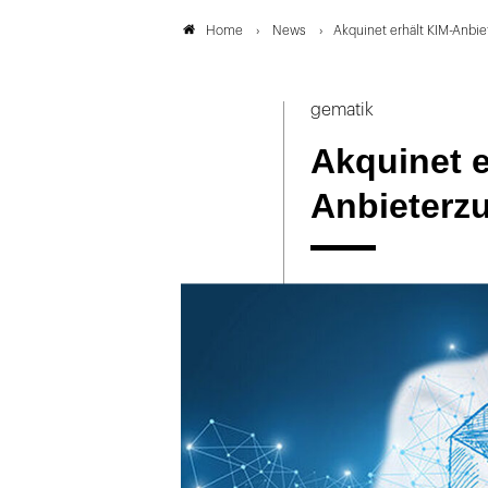
News
Akquinet erhält KIM-Anbi
Home
gematik
Akquinet e
Anbieterz