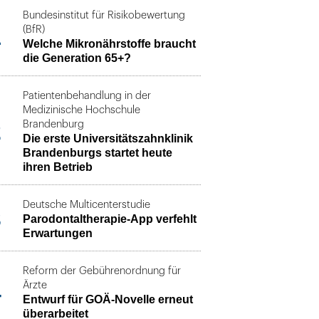
Bundesinstitut für Risikobewertung
1
(BfR)
Welche Mikronährstoffe braucht
die Generation 65+?
Patientenbehandlung in der
Medizinische Hochschule
2
Brandenburg
Die erste Universitätszahnklinik
Brandenburgs startet heute
ihren Betrieb
Deutsche Multicenterstudie
3
Parodontaltherapie-App verfehlt
Erwartungen
Reform der Gebührenordnung für
4
Ärzte
Entwurf für GOÄ-Novelle erneut
überarbeitet