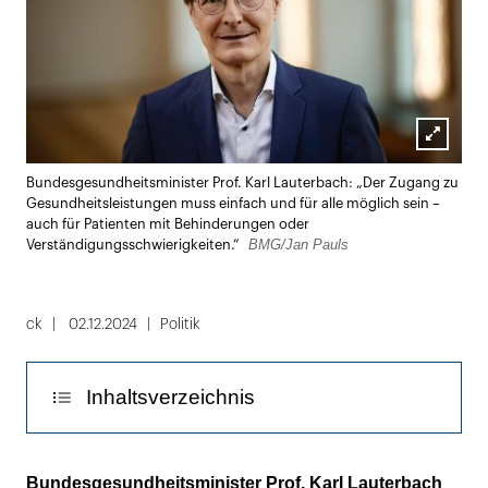
Lightbox
Bundesgesundheitsminister Prof. Karl Lauterbach: „Der Zugang zu
öffnen
Gesundheitsleistungen muss einfach und für alle möglich sein –
auch für Patienten mit Behinderungen oder
BMG/Jan Pauls
Verständigungsschwierigkeiten.“
ck
02.12.2024
Politik
Inhaltsverzeichnis
Die Maßnahmen im Einzelnen
Bundesgesundheitsminister Prof. Karl Lauterbach