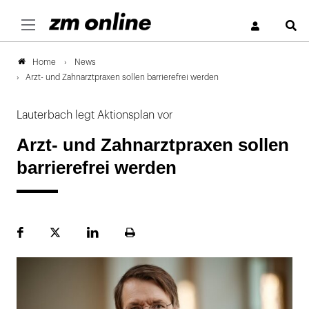
S
News
Home
Arzt- und Zahnarztpraxen sollen barrierefrei werden
Lauterbach legt Aktionsplan vor
Arzt- und Zahnarztpraxen sollen
barrierefrei werden
Facebook
Plattform
LinekdIn
Seite
X
ausdrucken