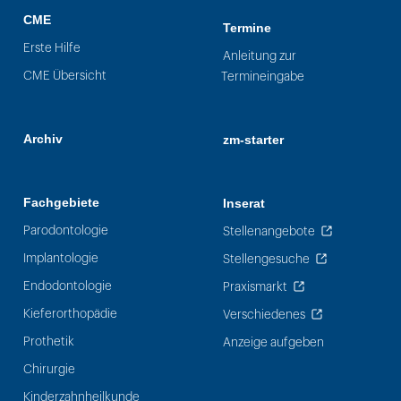
CME
Termine
Erste Hilfe
Anleitung zur
CME Übersicht
Termineingabe
Archiv
zm-starter
Fachgebiete
Inserat
Parodontologie
Stellenangebote
Implantologie
Stellengesuche
Endodontologie
Praxismarkt
Kieferorthopädie
Verschiedenes
Prothetik
Anzeige aufgeben
Chirurgie
Kinderzahnheilkunde