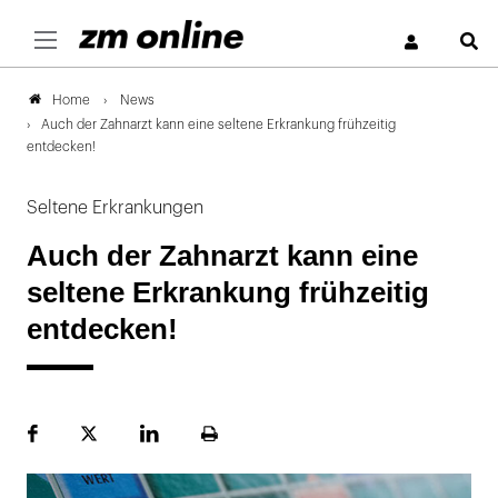
S
News
Home
Auch der Zahnarzt kann eine seltene Erkrankung frühzeitig
entdecken!
Seltene Erkrankungen
Auch der Zahnarzt kann eine
seltene Erkrankung frühzeitig
entdecken!
Facebook
Plattform
LinekdIn
Seite
X
ausdrucken