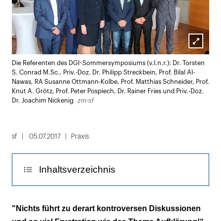
Lightbox
Die Referenten des DGI-Sommersymposiums (v.l.n.r.): Dr. Torsten
öffnen
S. Conrad M.Sc., Priv.-Doz. Dr. Philipp Streckbein, Prof. Bilal Al-
Nawas, RA Susanne Ottmann-Kolbe, Prof. Matthias Schneider, Prof.
Knut A. Grötz, Prof. Peter Pospiech, Dr. Rainer Fries und Priv.-Doz.
zm-sf
Dr. Joachim Nickenig
sf
05.07.2017
Praxis
Inhaltsverzeichnis
So klären Sie richtig auf!
"Nichts führt zu derart kontroversen Diskussionen