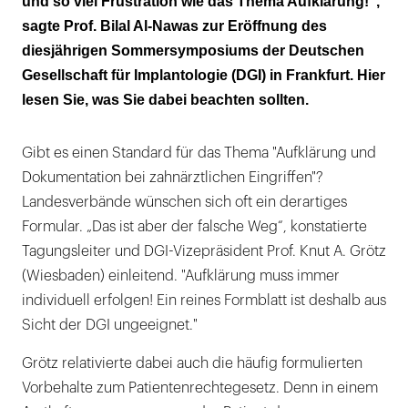
und so viel Frustration wie das Thema Aufklärung!“,
Diese S3-Leitlinie ist eine Steilvorlage!
sagte Prof. Bilal Al-Nawas zur Eröffnung des
Gerichtsprozesse sind nur so gut wie ihre
diesjährigen Sommersymposiums der Deutschen
Gutachten
Gesellschaft für Implantologie (DGI) in Frankfurt. Hier
lesen Sie, was Sie dabei beachten sollten.
Auch Bedenken sollten dokumentiert werden
Fotodokumentation als Beweis- und
Gibt es einen Standard für das Thema "Aufklärung und
Kommunikationsmittel
Dokumentation bei zahnärztlichen Eingriffen"?
Landesverbände wünschen sich oft ein derartiges
Der Rapport als Instrument zur
Formular. „Das ist aber der falsche Weg“, konstatierte
Verständigung
Tagungsleiter und DGI-Vizepräsident Prof. Knut A. Grötz
Bilden Sie Aufklärungsblöcke!
(Wiesbaden) einleitend. "Aufklärung muss immer
individuell erfolgen! Ein reines Formblatt ist deshalb aus
Klären Sie rechtzeitig auf und dokumentieren
Sicht der DGI ungeeignet."
Sie - auch nachträglich!!
Grötz relativierte dabei auch die häufig formulierten
Vorbehalte zum Patientenrechtegesetz. Denn in einem