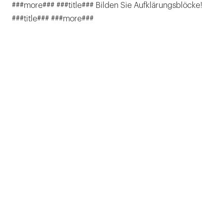
###more### ###title### Bilden Sie Aufklärungsblöcke!
###title### ###more###