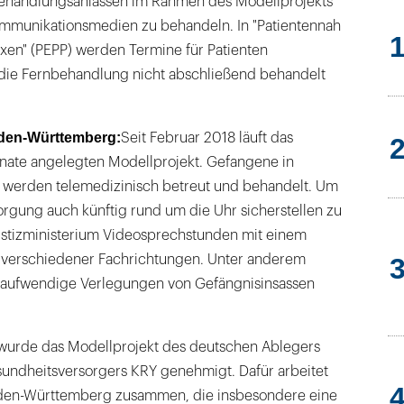
Behandlungsanlässen im Rahmen des Modellprojekts
ommunikationsmedien zu behandeln. In "Patientennah
xen" (PEPP) werden Termine für Patienten
r die Fernbehandlung nicht abschließend behandelt
aden-Württemberg:
Seit Februar 2018 läuft das
nate angelegten Modellprojekt. Gefangene in
en werden telemedizinisch betreut und behandelt. Um
rgung auch künftig rund um die Uhr sicherstellen zu
ustizministerium Videosprechstunden mit einem
 verschiedener Fachrichtungen. Unter anderem
ch aufwendige Verlegungen von Gefängnisinsassen
wurde das Modellprojekt des deutschen Ablegers
ndheitsversorgers KRY genehmigt. Dafür arbeitet
aden-Württemberg zusammen, die insbesondere eine