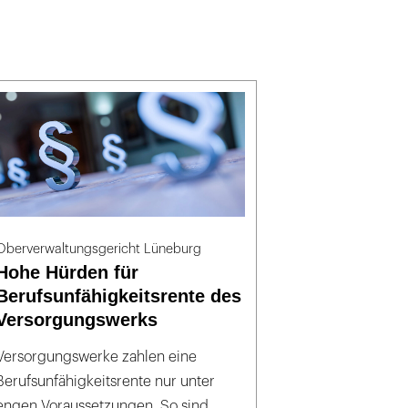
Oberverwaltungsgericht Lüneburg
Hohe Hürden für
Berufsunfähigkeitsrente des
Versorgungswerks
Versorgungswerke zahlen eine
Berufsunfähigkeitsrente nur unter
engen Voraussetzungen. So sind