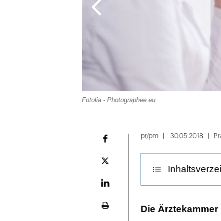
Fotolia - Photographee.eu
Folie
1
pr/pm
30.05.2018
Pr
Facebook
von
3
Plattform
Inhaltsverze
X
LinekdIn
Fernbehandlun
Die Ärztekammer 
Seite
ausdrucken