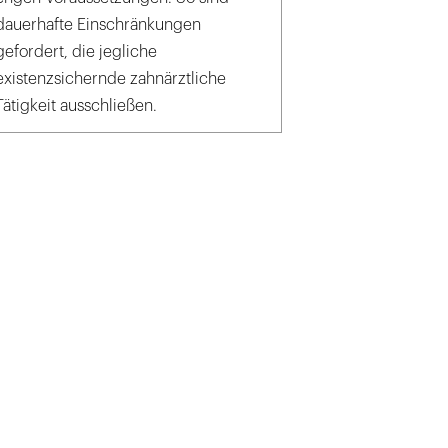
dauerhafte Einschränkungen
gefordert, die jegliche
existenzsichernde zahnärztliche
Tätigkeit ausschließen.
eyro - Fotolia