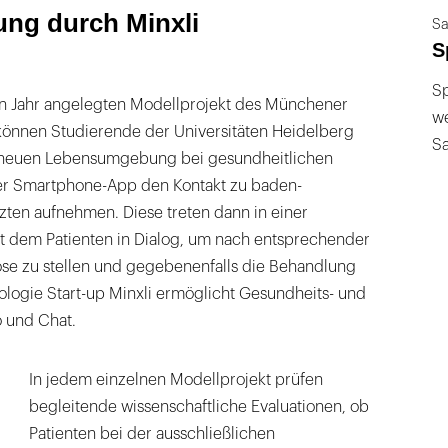
ng durch Minxli
Sa
S
Sp
in Jahr angelegten Modellprojekt des Münchener
we
önnen Studierende der Universitäten Heidelberg
S
r neuen Lebensumgebung bei gesundheitlichen
er Smartphone-App den Kontakt zu baden-
ten aufnehmen. Diese treten dann in einer
 dem Patienten in Dialog, um nach entsprechender
e zu stellen und gegebenenfalls die Behandlung
ologie Start-up Minxli ermöglicht Gesundheits- und
o und Chat.
In jedem einzelnen Modellprojekt prüfen
begleitende wissenschaftliche Evaluationen, ob
Patienten bei der ausschließlichen