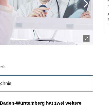
Lightbox
[M]_zm-© N
öffnen
axis
ichnis
g durch DrEd
Baden-Württemberg hat zwei weitere