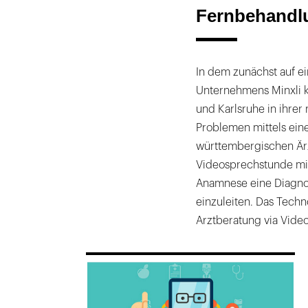
Fernbehandlu
In dem zunächst auf e
Unternehmens Minxli k
und Karlsruhe in ihre
Problemen mittels ein
württembergischen Ärz
Videosprechstunde mit
Anamnese eine Diagnos
einzuleiten. Das Techn
Arztberatung via Vide
169