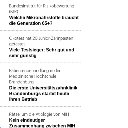
Bundesinstitut für Risikobewertung
1
(BfR)
Welche Mikronährstoffe braucht
die Generation 65+?
Ökotest hat 20 Junior-Zahnpasten
2
getestet
Viele Testsieger: Sehr gut und
sehr günstig
Patientenbehandlung in der
Medizinische Hochschule
3
Brandenburg
Die erste Universitätszahnklinik
Brandenburgs startet heute
ihren Betrieb
Rätsel um die Ätiologie von MIH
Kein eindeutiger
4
Zusammenhang zwischen MIH