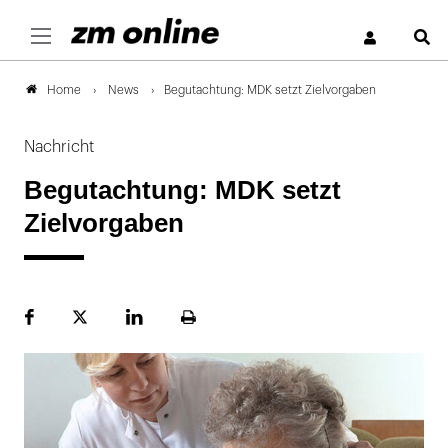
S
News
Begutachtung: MDK setzt Zielvorgaben
Home
Nachricht
Begutachtung: MDK setzt
Zielvorgaben
Facebook
Plattform
LinekdIn
Seite
X
ausdrucken