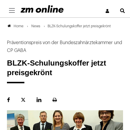
S
News
BLZK-Schulungskoffer jetzt preisgekrönt
Home
Präventionspreis von der Bundeszahnärztekammer und
CP GABA
BLZK-Schulungskoffer jetzt
preisgekrönt
Facebook
Plattform
LinekdIn
Seite
X
ausdrucken