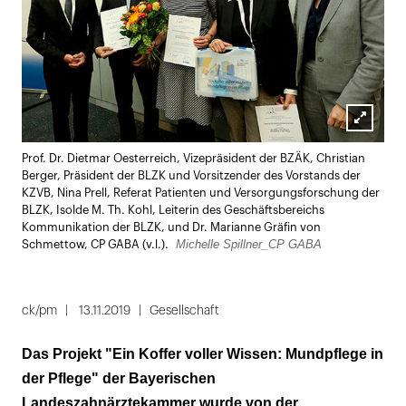
Lightbox
Prof. Dr. Dietmar Oesterreich, Vizepräsident der BZÄK, Christian
öffnen
Berger, Präsident der BLZK und Vorsitzender des Vorstands der
KZVB, Nina Prell, Referat Patienten und Versorgungsforschung der
BLZK, Isolde M. Th. Kohl, Leiterin des Geschäftsbereichs
Kommunikation der BLZK, und Dr. Marianne Gräfin von
Michelle Spillner_CP GABA
Schmettow, CP GABA (v.l.).
ck/pm
13.11.2019
Gesellschaft
Das Projekt "Ein Koffer voller Wissen: Mundpflege in
der Pflege" der Bayerischen
Landeszahnärztekammer wurde von der