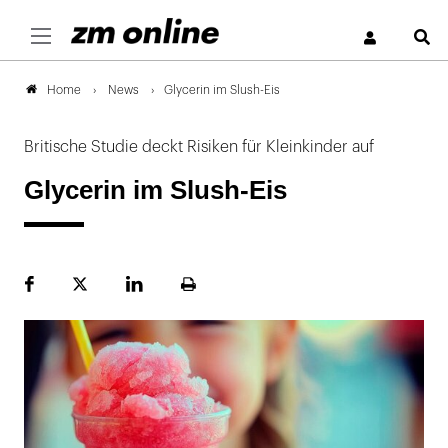
S
News
Glycerin im Slush-Eis
Home
Britische Studie deckt Risiken für Kleinkinder auf
Glycerin im Slush-Eis
Facebook
Plattform
LinekdIn
Seite
X
ausdrucken