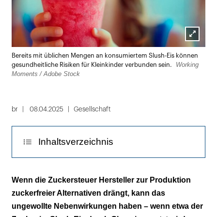
Lightbox
Bereits mit üblichen Mengen an konsumiertem Slush-Eis können
öffnen
Working
gesundheitliche Risiken für Kleinkinder verbunden sein.
Moments / Adobe Stock
br
08.04.2025
Gesellschaft
Inhaltsverzeichnis
Bedenklicher Zuckerersatz
Wenn die Zuckersteuer Hersteller zur Produktion
zuckerfreier Alternativen drängt, kann das
BfR: Gesundheitsrisiko durch Slush-Eis
ungewollte Nebenwirkungen haben – wenn etwa der