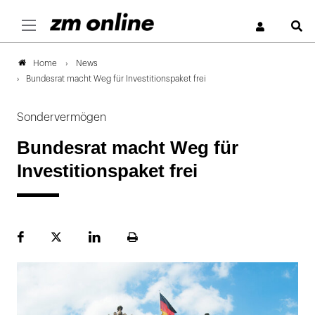
S
News
Home
Bundesrat macht Weg für Investitionspaket frei
Sondervermögen
Bundesrat macht Weg für
Investitionspaket frei
Facebook
Plattform
LinekdIn
Seite
X
ausdrucken