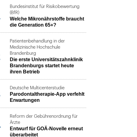
Bundesinstitut für Risikobewertung
1
(BfR)
Welche Mikronährstoffe braucht
die Generation 65+?
Patientenbehandlung in der
Medizinische Hochschule
2
Brandenburg
Die erste Universitätszahnklinik
Brandenburgs startet heute
ihren Betrieb
Deutsche Multicenterstudie
3
Parodontaltherapie-App verfehlt
Erwartungen
Reform der Gebührenordnung für
4
Ärzte
Entwurf für GOÄ-Novelle erneut
überarbeitet