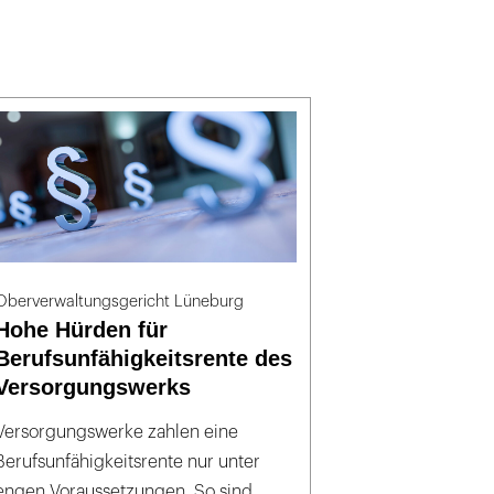
Oberverwaltungsgericht Lüneburg
Hohe Hürden für
Berufsunfähigkeitsrente des
Versorgungswerks
Versorgungswerke zahlen eine
Berufsunfähigkeitsrente nur unter
engen Voraussetzungen. So sind