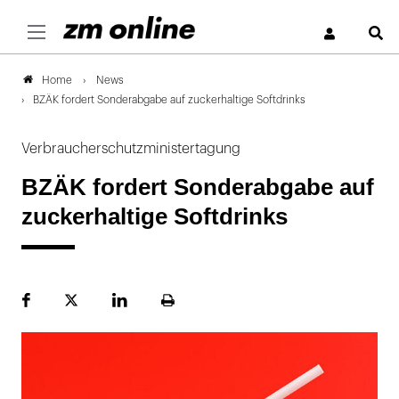
S
News
Home
BZÄK fordert Sonderabgabe auf zuckerhaltige Softdrinks
Verbraucherschutzministertagung
BZÄK fordert Sonderabgabe auf
zuckerhaltige Softdrinks
Facebook
Plattform
LinekdIn
Seite
X
ausdrucken