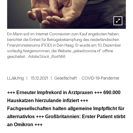
Lightbox
Ado
Ein Mann soll im Internet Coronaviren zum Kauf angeboten haben,
öffnen
berichtet die Einheit für Betrugsbekämpfung des niederländischen
Finanzministeriums (FIOD) in Den Haag. Er wurde am 10. Dezember
vorläufig festgenommen, die Website „jaikwilcorona.nl“ offline
AdobeStock_BortN66
geschaltet.
Folie
1
LL/ak/mg
15.12.2021
Gesellschaft
COVID-19-Pandemie
von
+++ Erneuter Impfrekord in Arztpraxen +++ 690.000
6
Hauskatzen hierzulande infiziert +++
Fachgesellschaften halten allgemeine Impfpflicht für
alternativlos +++ Großbritannien: Erster Patient stirbt
an Omikron +++