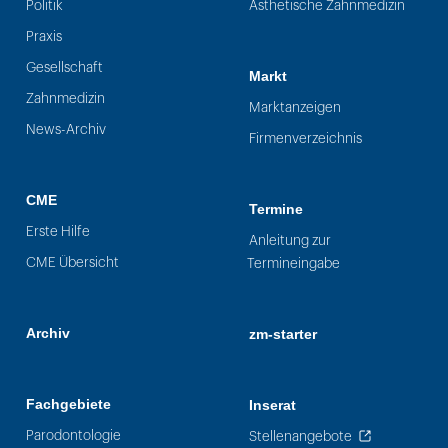
Politik
Ästhetische Zahnmedizin
Praxis
Gesellschaft
Markt
Zahnmedizin
Marktanzeigen
News-Archiv
Firmenverzeichnis
CME
Termine
Erste Hilfe
Anleitung zur
CME Übersicht
Termineingabe
Archiv
zm-starter
Fachgebiete
Inserat
Parodontologie
Stellenangebote