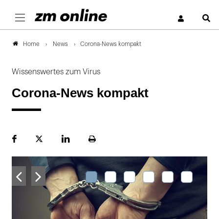
S
News
Corona-News kompakt
Home
Wissenswertes zum Virus
Corona-News kompakt
Facebook
Plattform
LinekdIn
Seite
X
ausdrucken