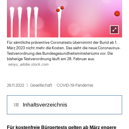
Lightbox
Für sämtliche präventive Coronatests übernimmt der Bund ab 1.
öffnen
März 2023 nicht mehr die Kosten. Das sieht die neue Coronavirus-
Testverordnung des Bundesgesundheitsministeriums vor. Die
bisherige Testverordnung läuft am 28. Februar aus.
winyu_adobe.stock.com
28.11.2022
Gesellschaft
COVID-19-Pandemie
Inhaltsverzeichnis
Präventive Tests können nicht mehr via Kv
Für kostenfreie Bürgertests gelten ab März engere