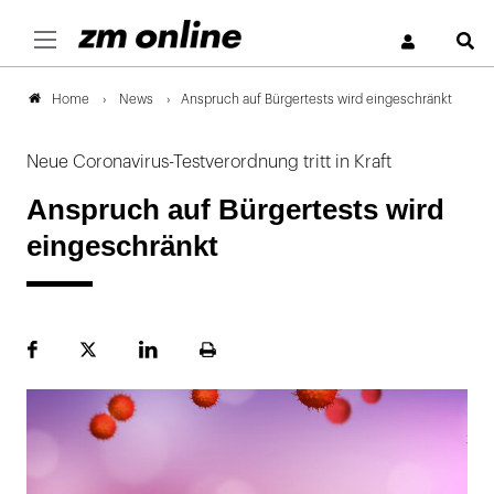
S
News
Anspruch auf Bürgertests wird eingeschränkt
Home
Neue Coronavirus-Testverordnung tritt in Kraft
Anspruch auf Bürgertests wird
eingeschränkt
Facebook
Plattform
LinekdIn
Seite
X
ausdrucken