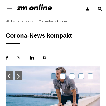
S
News
Corona-News kompakt
Home
Corona-News kompakt
Facebook
Plattform
LinekdIn
Seite
X
ausdrucken