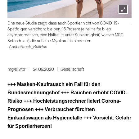
Lightbox
Ado
Eine neue Studie zeigt, dass auch Sportler nicht von COVID-19-
öffnen
Spätfolgen verschont bleiben: 15 Prozent (eine Hälfte blieb
asymptomatisch, eine Hälfte litt unter Kurzatmigkeit) wiesen MRT-
Befunde auf, die auf eine Myokarditis hindeuten.
AdobeStock_BullRun
Folie
1
mg/silv/pr
24.09.2020
Gesellschaft
von
+++ Masken-Kaufrausch ein Fall für den
5
Bundesrechnungshof +++ Rauchen erhöht COVID-
Risiko +++ Hochleistungsrechner liefert Corona-
Prognosen +++ Verbraucher fürchten
Einkaufswagen als Hygienefalle +++ Vorsicht: Gefahr
für Sportlerherzen!