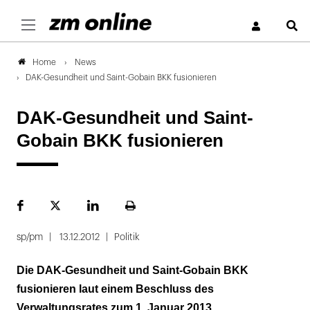
S
News
Home
DAK-Gesundheit und Saint-Gobain BKK fusionieren
DAK-Gesundheit und Saint-
Gobain BKK fusionieren
Facebook
Plattform
LinekdIn
Seite
X
ausdrucken
sp/pm
13.12.2012
Politik
Die DAK-Gesundheit und Saint-Gobain BKK
fusionieren laut einem Beschluss des
Verwaltungsrates zum 1. Januar 2013.