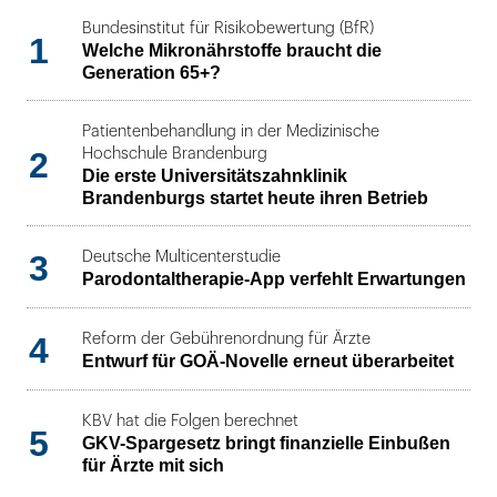
Bundesinstitut für Risikobewertung (BfR)
1
Welche Mikronährstoffe braucht die
Generation 65+?
Patientenbehandlung in der Medizinische
2
Hochschule Brandenburg
Die erste Universitätszahnklinik
Brandenburgs startet heute ihren Betrieb
3
Deutsche Multicenterstudie
Parodontaltherapie-App verfehlt Erwartungen
4
Reform der Gebührenordnung für Ärzte
Entwurf für GOÄ-Novelle erneut überarbeitet
KBV hat die Folgen berechnet
5
GKV-Spargesetz bringt finanzielle Einbußen
für Ärzte mit sich