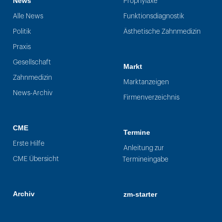
News
Prophylaxe
Alle News
Funktionsdiagnostik
Politik
Ästhetische Zahnmedizin
Praxis
Gesellschaft
Markt
Zahnmedizin
Marktanzeigen
News-Archiv
Firmenverzeichnis
CME
Termine
Erste Hilfe
Anleitung zur
CME Übersicht
Termineingabe
Archiv
zm-starter