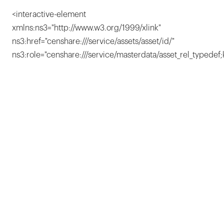
<interactive-element
xmlns:ns3="http://www.w3.org/1999/xlink"
ns3:href="censhare:///service/assets/asset/id/"
ns3:role="censhare:///service/masterdata/asset_rel_typedef;