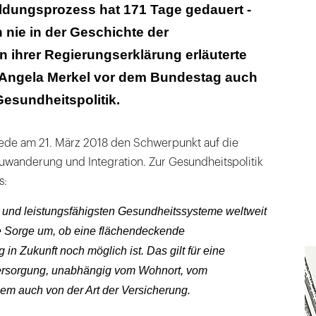
ichwertige Lebensverhältnisse überall in
ldungsprozess hat 171 Tage gedauert -
haffen"
 nie in der Geschichte der
nen Kabinettsausschuss Digitalisierung schaffen"
n ihrer Regierungserklärung erläuterte
Angela Merkel vor dem Bundestag auch
Gesundheitspolitik.
 Rede am 21. März 2018 den Schwerpunkt auf die
uwanderung und Integration. Zur Gesundheitspolitik
s:
n und leistungsfähigsten Gesundheitssysteme weltweit
ie Sorge um, ob eine flächendeckende
n Zukunft noch möglich ist. Das gilt für eine
ersorgung, unabhängig vom Wohnort, vom
em auch von der Art der Versicherung.