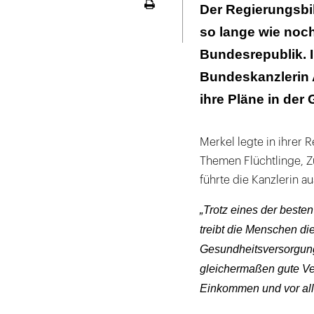
"Wir wollen gle
Der Regierungsbi
Seite
Deutschland sc
ausdrucken
so lange wie noch
"Wir werden ei
Bundesrepublik. I
Bundeskanzlerin 
ihre Pläne in der 
Merkel legte in ihrer
Themen Flüchtlinge, Z
führte die Kanzlerin au
„Trotz eines der beste
treibt die Menschen d
Gesundheitsversorgung i
gleichermaßen gute V
Einkommen und vor all