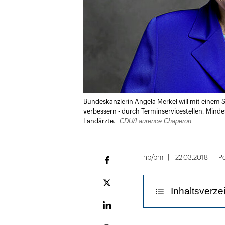
Bundeskanzlerin Angela Merkel will mit einem 
verbessern - durch Terminservicestellen, Min
CDU/Laurence Chaperon
Landärzte.
nb/pm
22.03.2018
Po
Facebook
Plattform
Inhaltsverze
X
LinekdIn