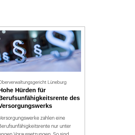
Oberverwaltungsgericht Lüneburg
Hohe Hürden für
Berufsunfähigkeitsrente des
Versorgungswerks
Versorgungswerke zahlen eine
Berufsunfähigkeitsrente nur unter
engen Voraussetzungen. So sind