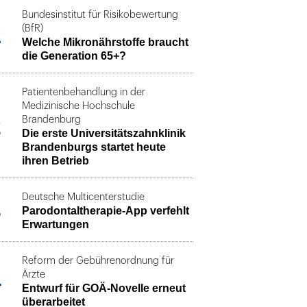
Bundesinstitut für Risikobewertung
1
(BfR)
Welche Mikronährstoffe braucht
die Generation 65+?
Patientenbehandlung in der
Medizinische Hochschule
2
Brandenburg
Die erste Universitätszahnklinik
Brandenburgs startet heute
ihren Betrieb
Deutsche Multicenterstudie
3
Parodontaltherapie-App verfehlt
Erwartungen
Reform der Gebührenordnung für
4
Ärzte
Entwurf für GOÄ-Novelle erneut
überarbeitet